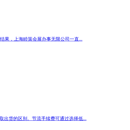
，上海睦策会展办事无限公司一直...
货的区别。节流手续费可通过选择低...