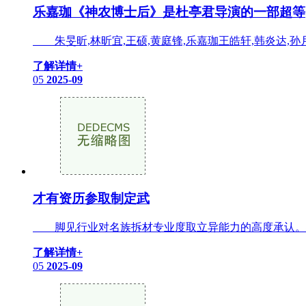
乐嘉珈《神农博士后》是杜亭君导演的一部超等
朱旻昕,林昕宜,王硕,黄庭锋,乐嘉珈王皓轩,韩炎达,孙月亮
了解详情+
05
2025-09
才有资历参取制定武
脚见行业对名族拆材专业度取立异能力的高度承认。确保
了解详情+
05
2025-09