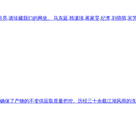
,请珍藏我们的网坐。 马东延,韩潇珧,蒋家旻,纪李,刘萌萌,宋芳园,
了产物的不变供应取质量把控。历经三十余载江湖风雨的洗礼，