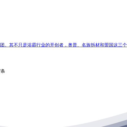
其不只是浴霸行业的开创者，奥普、名族拆材和盟国这三个品牌
7
条