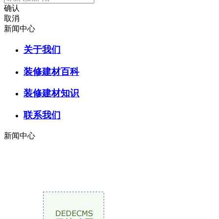
确认
取消
新闻中心
关于我们
装修建材百科
装修建材知识
联系我们
新闻中心